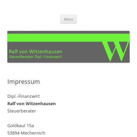
Zum
Inhalt
Steuerberater Ralf von
springen
Ihre Steuerberatung für den Kreis Euskirchen, Köln, Bonn, Aachen und
Umgebung
Witzenhausen – Mechernich
Menü
Impressum
Dipl.-Finanzwirt
Ralf von Witzenhausen
Steuerberater
Goldkaul 15a
53894 Mechernich