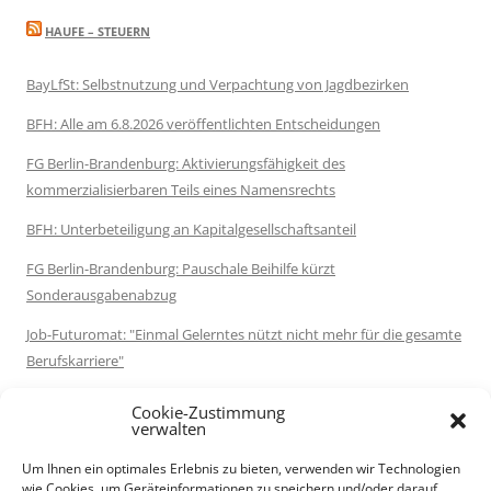
HAUFE – STEUERN
BayLfSt: Selbstnutzung und Verpachtung von Jagdbezirken
BFH: Alle am 6.8.2026 veröffentlichten Entscheidungen
FG Berlin-Brandenburg: Aktivierungsfähigkeit des
kommerzialisierbaren Teils eines Namensrechts
BFH: Unterbeteiligung an Kapitalgesellschaftsanteil
FG Berlin-Brandenburg: Pauschale Beihilfe kürzt
Sonderausgabenabzug
Job-Futuromat: "Einmal Gelerntes nützt nicht mehr für die gesamte
Berufskarriere"
Destatis: 72 % der Rentenleistungen im Jahr 2025 waren
Cookie-Zustimmung
einkommensteuerpflichtig
verwalten
Serie: Schlussabrechnungen der Coronahilfen: Schlussabrechnung
Um Ihnen ein optimales Erlebnis zu bieten, verwenden wir Technologien
wie Cookies, um Geräteinformationen zu speichern und/oder darauf