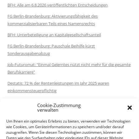
BFH: Alle am 6.8.2026 veröffentlichten Entscheidungen
FG Berlin-Brandenburg: Aktivierungsfähigkeit des
kommerzialisierbaren Teils eines Namensrechts
BFH: Unterbeteiligung an Kapitalgesellschaftsanteil
FG Berlin-Brandenburg: Pauschale Beihilfe kürzt
Sonderausgabenabzug
Job-Futuromat: "Einmal Gelerntes nützt nicht mehr für die gesamte
Berufskarriere"
Destatis: 72 % der Rentenleistungen im Jahr 2025 waren
einkommensteuerpflichtig
Serie: Schlussabrechnungen der Coronahilfen: Schlussabrechnung
Cookie-Zustimmung
versäumt: VG Düsseldorf bestätigt volle Rückforderung
verwalten
FinMin Mecklenburg-Vorpommern: Umsatzsteuer bei
Um Ihnen ein optimales Erlebnis zu bieten, verwenden wir Technologien
wie Cookies, um Geräteinformationen zu speichern und/oder darauf
Krankenfahrten durch Taxi- und Mietwagenunternehmer
zuzugreifen. Wenn Sie diesen Technologien zustimmen, können wir
Daten wie das Surfverhalten oder eindeutige IDs auf dieser Website