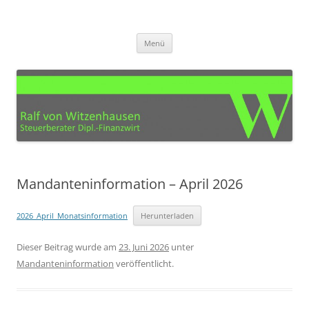
Zum
Inhalt
Steuerberater Ralf von
springen
Ihre Steuerberatung für den Kreis Euskirchen, Köln, Bonn, Aachen und
Umgebung
Witzenhausen – Mechernich
Menü
Mandanteninformation – April 2026
2026_April_Monatsinformation
Herunterladen
Dieser Beitrag wurde am
23. Juni 2026
unter
Mandanteninformation
veröffentlicht.