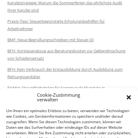
Kanzleistrategie: Warum die Sommerferien das ehrlichste Audit
Ihrer Kanzlei sind
Praxis-Tipp: Steuerbegünstigte Erholungsbeihilfen für
Arbeitnehmer
BMF: Neue Begrüßungsschreiben mit Steuer-ID
BFH: Vorsteuerabzug aus Beratungskosten zur Geltendmachung
von Schadensersatz
BFH: Kein Verbrauch der Erstausbildung durch Ausbildung zum
Rettungssanitäter
FinMin: Steuerfreibeträge für kommunale Mandate in
Cookie-Zustimmung
Niedersachsen
verwalten
Umsatzsteuer: Werklieferung oder Werkleistung bei Verwendung
Um Ihnen ein optimales Erlebnis zu bieten, verwenden wir Technologien
selbst beschaffter Stoffe
wie Cookies, um Geräteinformationen zu speichern und/oder darauf
zuzugreifen. Wenn Sie diesen Technologien zustimmen, können wir
BVerfG: Mündliche Verhandlungen zur Verfassungsmäßigkeit der
Daten wie das Surfverhalten oder eindeutige IDs auf dieser Website
Erbschaftsteuer
verarbeiten. Wenn Sie Ihre Zustimmung nicht erteilen oder zurückziehen,