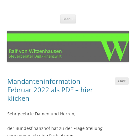
Zum
Inhalt
Steuerberater Ralf von
springen
Ihre Steuerberatung für den Kreis Euskirchen, Köln, Bonn, Aachen und
Umgebung
Witzenhausen – Mechernich
Menü
Mandanteninformation –
LINK
Februar 2022 als PDF – hier
klicken
Sehr geehrte Damen und Herren,
der Bundesfinanzhof hat zu der Frage Stellung
genommen, ob eine Festsetzung