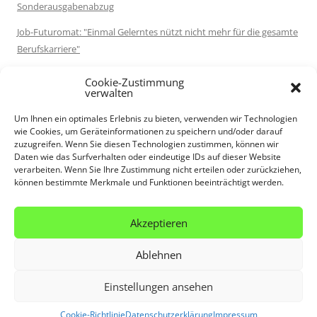
Sonderausgabenabzug
Job-Futuromat: "Einmal Gelerntes nützt nicht mehr für die gesamte
Berufskarriere"
Destatis: 72 % der Rentenleistungen im Jahr 2025 waren
Cookie-Zustimmung
einkommensteuerpflichtig
verwalten
Serie: Schlussabrechnungen der Coronahilfen: Schlussabrechnung
Um Ihnen ein optimales Erlebnis zu bieten, verwenden wir Technologien
wie Cookies, um Geräteinformationen zu speichern und/oder darauf
versäumt: VG Düsseldorf bestätigt volle Rückforderung
zuzugreifen. Wenn Sie diesen Technologien zustimmen, können wir
Daten wie das Surfverhalten oder eindeutige IDs auf dieser Website
FinMin Mecklenburg-Vorpommern: Umsatzsteuer bei
verarbeiten. Wenn Sie Ihre Zustimmung nicht erteilen oder zurückziehen,
Krankenfahrten durch Taxi- und Mietwagenunternehmer
können bestimmte Merkmale und Funktionen beeinträchtigt werden.
Kanzleistrategie: Warum die Sommerferien das ehrlichste Audit
Ihrer Kanzlei sind
Akzeptieren
Ablehnen
Einstellungen ansehen
Datenschutzerklärung
Stolz präsentiert von WordPress
Cookie-Richtlinie
Datenschutzerklärung
Impressum