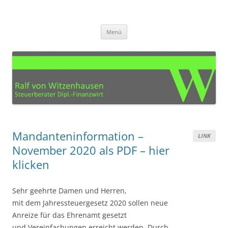
Zum
Inhalt
Steuerberater Ralf von
springen
Ihre Steuerberatung für den Kreis Euskirchen, Köln, Bonn, Aachen und
Umgebung
Witzenhausen – Mechernich
Menü
Mandanteninformation –
LINK
November 2020 als PDF – hier
klicken
Sehr geehrte Damen und Herren,
mit dem Jahressteuergesetz 2020 sollen neue
Anreize für das Ehrenamt gesetzt
und Vereinfachungen erreicht werden. Durch