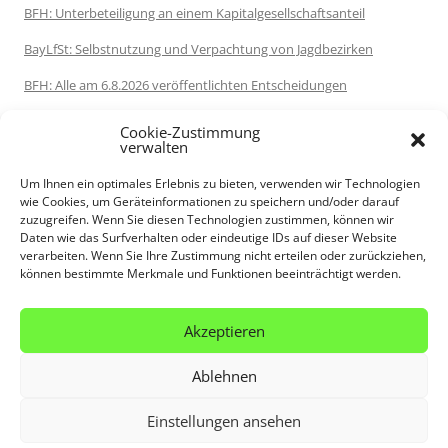
BFH: Unterbeteiligung an einem Kapitalgesellschaftsanteil
BayLfSt: Selbstnutzung und Verpachtung von Jagdbezirken
BFH: Alle am 6.8.2026 veröffentlichten Entscheidungen
FG Berlin-Brandenburg: Aktivierungsfähigkeit des
Cookie-Zustimmung
kommerzialisierbaren Teils eines Namensrechts
verwalten
FG Berlin-Brandenburg: Pauschale Beihilfe kürzt
Um Ihnen ein optimales Erlebnis zu bieten, verwenden wir Technologien
wie Cookies, um Geräteinformationen zu speichern und/oder darauf
Sonderausgabenabzug
zuzugreifen. Wenn Sie diesen Technologien zustimmen, können wir
Daten wie das Surfverhalten oder eindeutige IDs auf dieser Website
Job-Futuromat: "Einmal Gelerntes nützt nicht mehr für die gesamte
verarbeiten. Wenn Sie Ihre Zustimmung nicht erteilen oder zurückziehen,
Berufskarriere"
können bestimmte Merkmale und Funktionen beeinträchtigt werden.
Destatis: 72 % der Rentenleistungen im Jahr 2025 waren
einkommensteuerpflichtig
Akzeptieren
Ablehnen
Einstellungen ansehen
Datenschutzerklärung
Stolz präsentiert von WordPress