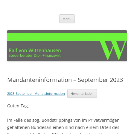
Zum
Inhalt
Steuerberater Ralf von
springen
Ihre Steuerberatung für den Kreis Euskirchen, Köln, Bonn, Aachen und
Umgebung
Witzenhausen – Mechernich
Menü
Mandanteninformation – September 2023
2023_September_Monatsinformation
Herunterladen
Guten Tag,
im Falle des sog. Bondstrippings von im Privatvermögen
gehaltenen Bundesanleihen sind nach einem Urteil des