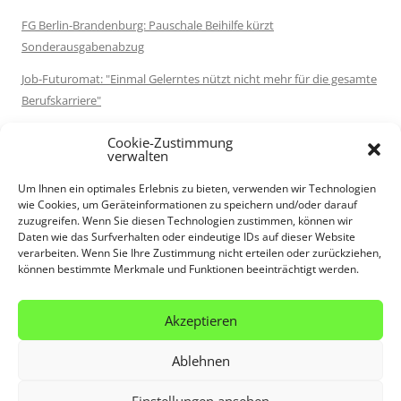
FG Berlin-Brandenburg: Pauschale Beihilfe kürzt
Sonderausgabenabzug
Job-Futuromat: "Einmal Gelerntes nützt nicht mehr für die gesamte
Berufskarriere"
Destatis: 72 % der Rentenleistungen im Jahr 2025 waren
Cookie-Zustimmung
einkommensteuerpflichtig
verwalten
Serie: Schlussabrechnungen der Coronahilfen: Schlussabrechnung
Um Ihnen ein optimales Erlebnis zu bieten, verwenden wir Technologien
wie Cookies, um Geräteinformationen zu speichern und/oder darauf
versäumt: VG Düsseldorf bestätigt volle Rückforderung
zuzugreifen. Wenn Sie diesen Technologien zustimmen, können wir
Daten wie das Surfverhalten oder eindeutige IDs auf dieser Website
FinMin Mecklenburg-Vorpommern: Umsatzsteuer bei
verarbeiten. Wenn Sie Ihre Zustimmung nicht erteilen oder zurückziehen,
Krankenfahrten durch Taxi- und Mietwagenunternehmer
können bestimmte Merkmale und Funktionen beeinträchtigt werden.
Kanzleistrategie: Warum die Sommerferien das ehrlichste Audit
Ihrer Kanzlei sind
Akzeptieren
Ablehnen
Einstellungen ansehen