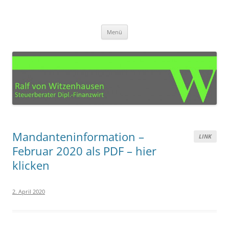
Zum
Inhalt
Steuerberater Ralf von
springen
Ihre Steuerberatung für den Kreis Euskirchen, Köln, Bonn, Aachen und
Umgebung
Witzenhausen – Mechernich
Menü
Mandanteninformation –
LINK
Februar 2020 als PDF – hier
klicken
2. April 2020