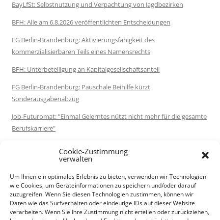
BayLfSt: Selbstnutzung und Verpachtung von Jagdbezirken
BFH: Alle am 6.8.2026 veröffentlichten Entscheidungen
FG Berlin-Brandenburg: Aktivierungsfähigkeit des
kommerzialisierbaren Teils eines Namensrechts
BFH: Unterbeteiligung an Kapitalgesellschaftsanteil
FG Berlin-Brandenburg: Pauschale Beihilfe kürzt
Sonderausgabenabzug
Job-Futuromat: "Einmal Gelerntes nützt nicht mehr für die gesamte
Berufskarriere"
Destatis: 72 % der Rentenleistungen im Jahr 2025 waren
Cookie-Zustimmung
einkommensteuerpflichtig
verwalten
Serie: Schlussabrechnungen der Coronahilfen: Schlussabrechnung
Um Ihnen ein optimales Erlebnis zu bieten, verwenden wir Technologien
wie Cookies, um Geräteinformationen zu speichern und/oder darauf
versäumt: VG Düsseldorf bestätigt volle Rückforderung
zuzugreifen. Wenn Sie diesen Technologien zustimmen, können wir
Daten wie das Surfverhalten oder eindeutige IDs auf dieser Website
FinMin Mecklenburg-Vorpommern: Umsatzsteuer bei
verarbeiten. Wenn Sie Ihre Zustimmung nicht erteilen oder zurückziehen,
Krankenfahrten durch Taxi- und Mietwagenunternehmer