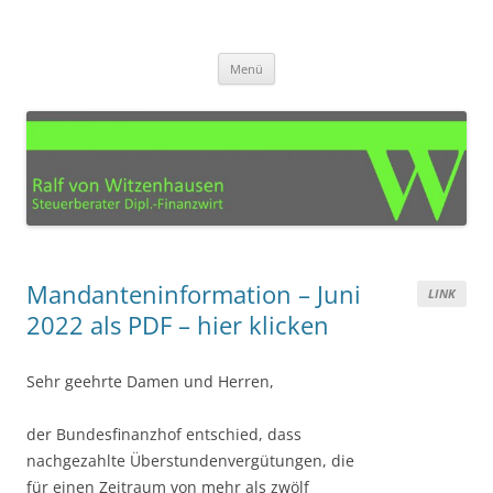
Zum
Inhalt
Steuerberater Ralf von
springen
Ihre Steuerberatung für den Kreis Euskirchen, Köln, Bonn, Aachen und
Umgebung
Witzenhausen – Mechernich
Menü
Mandanteninformation – Juni
LINK
2022 als PDF – hier klicken
Sehr geehrte Damen und Herren,
der Bundesfinanzhof entschied, dass
nachgezahlte Überstundenvergütungen, die
für einen Zeitraum von mehr als zwölf