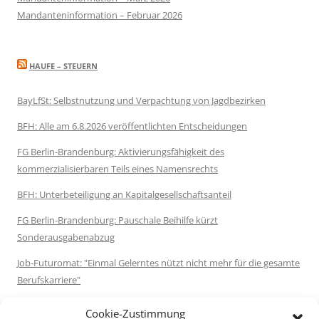
Mandanteninformation – Februar 2026
HAUFE – STEUERN
BayLfSt: Selbstnutzung und Verpachtung von Jagdbezirken
BFH: Alle am 6.8.2026 veröffentlichten Entscheidungen
FG Berlin-Brandenburg: Aktivierungsfähigkeit des
kommerzialisierbaren Teils eines Namensrechts
BFH: Unterbeteiligung an Kapitalgesellschaftsanteil
FG Berlin-Brandenburg: Pauschale Beihilfe kürzt
Sonderausgabenabzug
Job-Futuromat: "Einmal Gelerntes nützt nicht mehr für die gesamte
Berufskarriere"
Destatis: 72 % der Rentenleistungen im Jahr 2025 waren
Cookie-Zustimmung