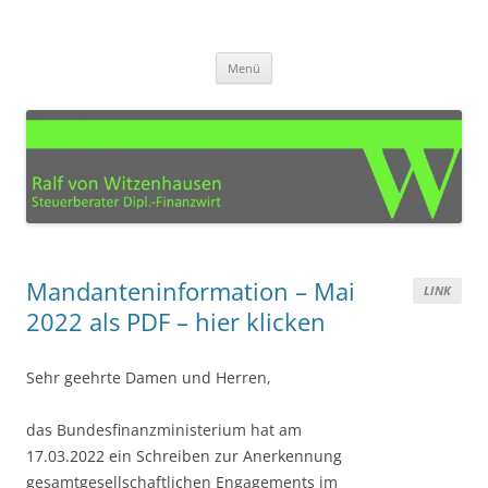
Zum
Inhalt
Steuerberater Ralf von
springen
Ihre Steuerberatung für den Kreis Euskirchen, Köln, Bonn, Aachen und
Umgebung
Witzenhausen – Mechernich
Menü
Mandanteninformation – Mai
LINK
2022 als PDF – hier klicken
Sehr geehrte Damen und Herren,
das Bundesfinanzministerium hat am
17.03.2022 ein Schreiben zur Anerkennung
gesamtgesellschaftlichen Engagements im